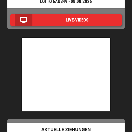
LOTTO 6AUS49 - 08.08.2026
LIVE-VIDEOS
AKTUELLE ZIEHUNGEN