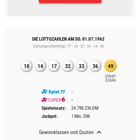
DIE LOTTOZAHLEN AM SO. 01.07.1962
Ziehungsreihenfolge: 17 - 10 - 32 - 33 - 14 - 36
10
14
17
32
33
36
49
ZUSAT
Z​ZAHL
-
-
Spieleinsatz:
24.798.236 DM
Jackpot:
1 Mio. DM
Gewinnklassen und Quoten