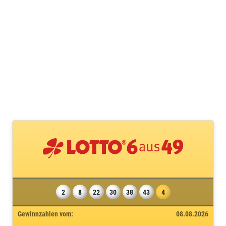
2
8
22
30
38
43
4
Gewinnzahlen vom:
08.08.2026