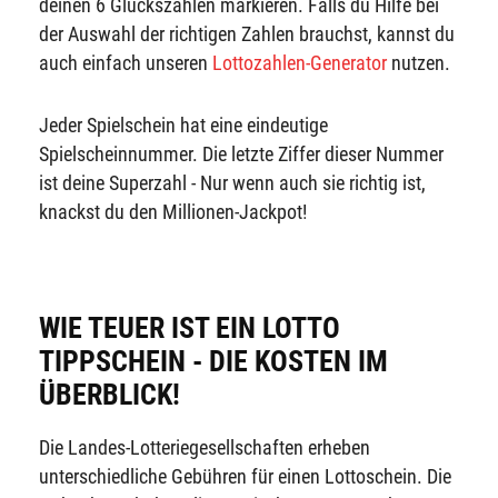
deinen 6 Glückszahlen markieren. Falls du Hilfe bei
der Auswahl der richtigen Zahlen brauchst, kannst du
auch einfach unseren
Lottozahlen-Generator
nutzen.
Jeder Spielschein hat eine eindeutige
Spielscheinnummer. Die letzte Ziffer dieser Nummer
ist deine Superzahl - Nur wenn auch sie richtig ist,
knackst du den Millionen-Jackpot!
WIE TEUER IST EIN LOTTO
TIPPSCHEIN - DIE KOSTEN IM
ÜBERBLICK!
Die Landes-Lotteriegesellschaften erheben
unterschiedliche Gebühren für einen Lottoschein. Die