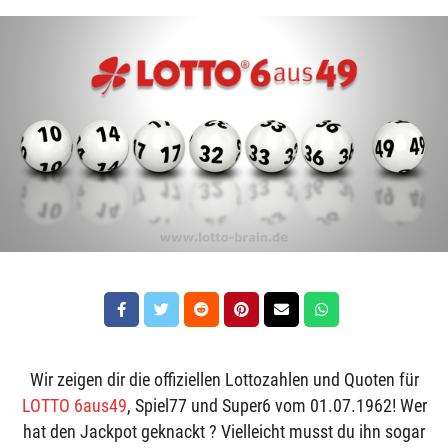
Wir zeigen dir die offiziellen Lottozahlen und Quoten für
LOTTO 6aus49
, Spiel77 und Super6 vom 01.07.1962! Wer
hat den Jackpot geknackt ? Vielleicht musst du ihn sogar