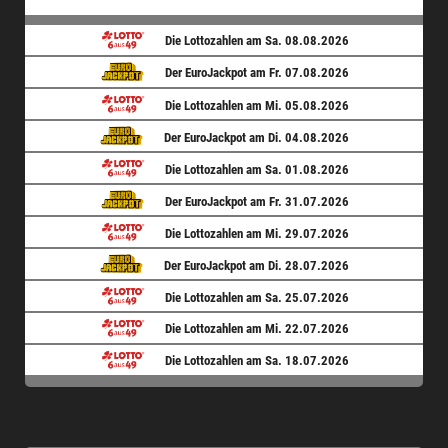
Die Lottozahlen am Sa. 08.08.2026
Der EuroJackpot am Fr. 07.08.2026
Die Lottozahlen am Mi. 05.08.2026
Der EuroJackpot am Di. 04.08.2026
Die Lottozahlen am Sa. 01.08.2026
Der EuroJackpot am Fr. 31.07.2026
Die Lottozahlen am Mi. 29.07.2026
Der EuroJackpot am Di. 28.07.2026
Die Lottozahlen am Sa. 25.07.2026
Die Lottozahlen am Mi. 22.07.2026
Die Lottozahlen am Sa. 18.07.2026