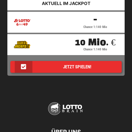
AKTUELL IM JACKPOT
-
Chance 1:140 Mio
10 Mio. €
Chance 1:140 Mio
JETZT SPIELEN!