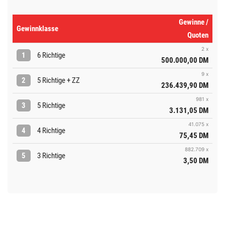
Gewinne /
Gewinnklasse
Quoten
2 x
1
6 Richtige
500.000,00 DM
9 x
2
5 Richtige + ZZ
236.439,90 DM
981 x
3
5 Richtige
3.131,05 DM
41.075 x
4
4 Richtige
75,45 DM
882.709 x
5
3 Richtige
3,50 DM