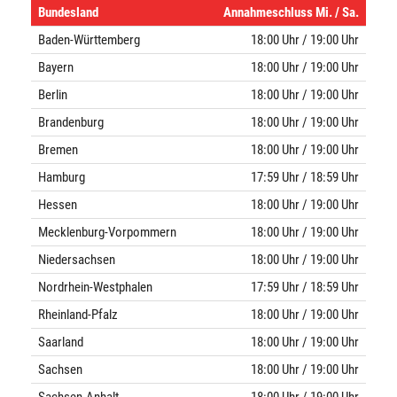
Bundesland
Annahmeschluss Mi. / Sa.
Baden-Württemberg
18:00 Uhr / 19:00 Uhr
Bayern
18:00 Uhr / 19:00 Uhr
Berlin
18:00 Uhr / 19:00 Uhr
Brandenburg
18:00 Uhr / 19:00 Uhr
Bremen
18:00 Uhr / 19:00 Uhr
Hamburg
17:59 Uhr / 18:59 Uhr
Hessen
18:00 Uhr / 19:00 Uhr
Mecklenburg-Vorpommern
18:00 Uhr / 19:00 Uhr
Niedersachsen
18:00 Uhr / 19:00 Uhr
Nordrhein-Westphalen
17:59 Uhr / 18:59 Uhr
Rheinland-Pfalz
18:00 Uhr / 19:00 Uhr
Saarland
18:00 Uhr / 19:00 Uhr
Sachsen
18:00 Uhr / 19:00 Uhr