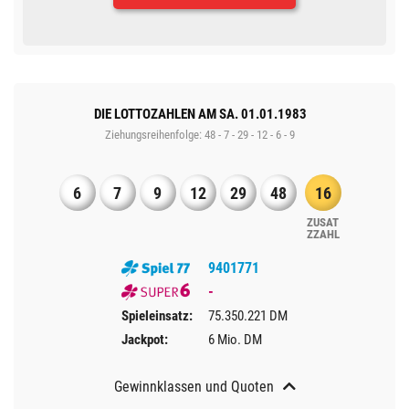
DIE LOTTOZAHLEN AM SA. 01.01.1983
Ziehungsreihenfolge: 48 - 7 - 29 - 12 - 6 - 9
6
7
9
12
29
48
16
ZUSAT
Z​ZAHL
9401771
-
Spieleinsatz:
75.350.221 DM
Jackpot:
6 Mio. DM
Gewinnklassen und Quoten