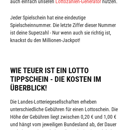
auch einfach unseren
Lottozahlen-Generator
nutzen.
Jeder Spielschein hat eine eindeutige
Spielscheinnummer. Die letzte Ziffer dieser Nummer
ist deine Superzahl - Nur wenn auch sie richtig ist,
knackst du den Millionen-Jackpot!
WIE TEUER IST EIN LOTTO
TIPPSCHEIN - DIE KOSTEN IM
ÜBERBLICK!
Die Landes-Lotteriegesellschaften erheben
unterschiedliche Gebühren für einen Lottoschein. Die
Höhe der Gebühren liegt zwischen 0,20 € und 1,00 €
und hängt vom jeweiligen Bundesland ab, der Dauer