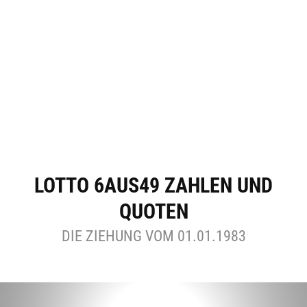
LOTTO 6AUS49 ZAHLEN UND
QUOTEN
DIE ZIEHUNG VOM 01.01.1983