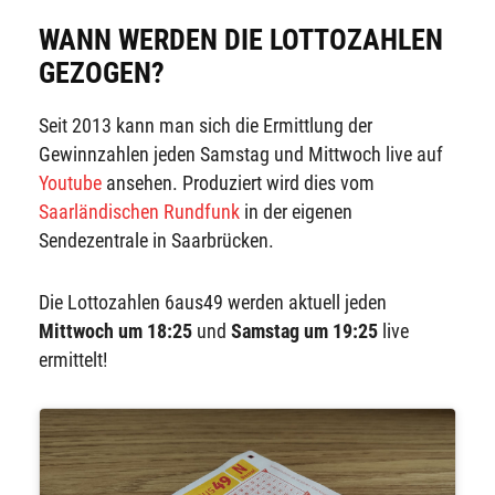
WANN WERDEN DIE LOTTOZAHLEN
GEZOGEN?
Seit 2013 kann man sich die Ermittlung der
Gewinnzahlen jeden Samstag und Mittwoch live auf
Youtube
ansehen. Produziert wird dies vom
Saarländischen Rundfunk
in der eigenen
Sendezentrale in Saarbrücken.
Die Lottozahlen 6aus49 werden aktuell jeden
Mittwoch um 18:25
und
Samstag um 19:25
live
ermittelt!