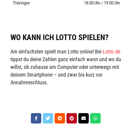
Thüringen
18:00 Uhr / 19:00 Uhr
WO KANN ICH LOTTO SPIELEN?
Am einfachsten spielt man Lotto online! Bei
Lotto.de
tippst du deine Zahlen ganz einfach wann und wo du
willst, ob zuhause am Computer oder unterwegs mit
deinem Smartphone – und zwar bis kurz vor
Annahmeschluss.