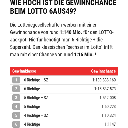
WIE HOCH IST DIE GEWINNCHANCE
BEIM LOTTO 6AUS49?
Die Lotteriegesellschaften werben mit einer
Gewinnchance von rund
1:140 Mio.
für den LOTTO-
Jackpot. Hierfür benötigt man 6 Richtige + die
Superzahl. Den klassischen "sechser im Lotto" trifft
man mit einer Chance von rund
1:16 Mio.
!
Gewinnklasse
Gewinnchance
1
6 Richtige + SZ
1:139.838.160
2
6 Richtige
1:15.537.573
3
5 Richtige + SZ
1:542.008
4
5 Richtige
1:60.223
5
4 Richtige + SZ
1:10.324
6
4 Richtige
1:1147