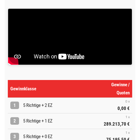
Gewinne /
Gewinnklasse
Quoten
0 x
1
5 Richtige + 2 EZ
0,00 €
1 x
2
5 Richtige + 1 EZ
289.213,70 €
1 x
3
5 Richtige + 0 EZ
75.195,50 €