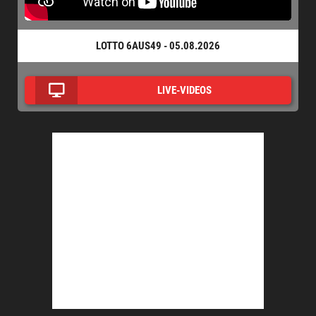
LOTTO 6AUS49 - 05.08.2026
LIVE-VIDEOS