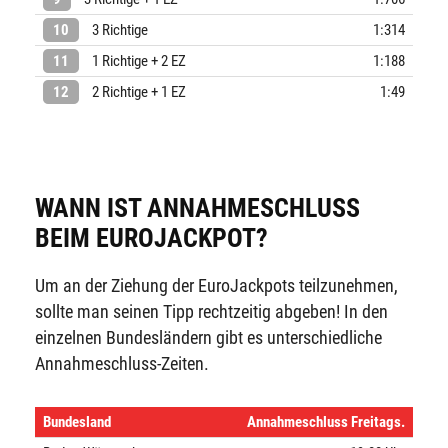
10
3 Richtige
1:314
11
1 Richtige + 2 EZ
1:188
12
2 Richtige + 1 EZ
1:49
WANN IST ANNAHMESCHLUSS
BEIM EUROJACKPOT?
Um an der Ziehung der EuroJackpots teilzunehmen,
sollte man seinen Tipp rechtzeitig abgeben! In den
einzelnen Bundesländern gibt es unterschiedliche
Annahmeschluss-Zeiten.
Bundesland
Annahmeschluss Freitags.