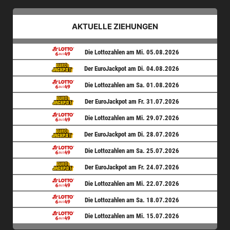
AKTUELLE ZIEHUNGEN
Die Lottozahlen am Mi. 05.08.2026
Der EuroJackpot am Di. 04.08.2026
Die Lottozahlen am Sa. 01.08.2026
Der EuroJackpot am Fr. 31.07.2026
Die Lottozahlen am Mi. 29.07.2026
Der EuroJackpot am Di. 28.07.2026
Die Lottozahlen am Sa. 25.07.2026
Der EuroJackpot am Fr. 24.07.2026
Die Lottozahlen am Mi. 22.07.2026
Die Lottozahlen am Sa. 18.07.2026
Die Lottozahlen am Mi. 15.07.2026