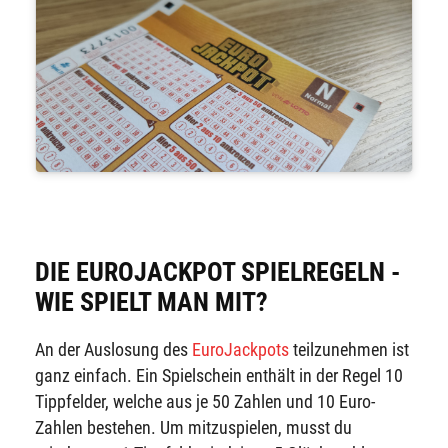
DIE EUROJACKPOT SPIELREGELN -
WIE SPIELT MAN MIT?
An der Auslosung des
EuroJackpots
teilzunehmen ist
ganz einfach. Ein Spielschein enthält in der Regel 10
Tippfelder, welche aus je 50 Zahlen und 10 Euro-
Zahlen bestehen. Um mitzuspielen, musst du