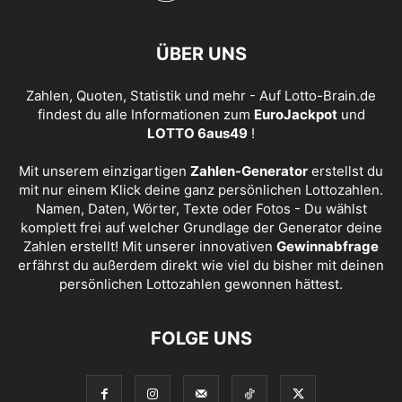
ÜBER UNS
Zahlen, Quoten, Statistik und mehr - Auf Lotto-Brain.de
findest du alle Informationen zum
EuroJackpot
und
LOTTO 6aus49
!
Mit unserem einzigartigen
Zahlen-Generator
erstellst du
mit nur einem Klick deine ganz persönlichen Lottozahlen.
Namen, Daten, Wörter, Texte oder Fotos - Du wählst
komplett frei auf welcher Grundlage der Generator deine
Zahlen erstellt! Mit unserer innovativen
Gewinnabfrage
erfährst du außerdem direkt wie viel du bisher mit deinen
persönlichen Lottozahlen gewonnen hättest.
FOLGE UNS