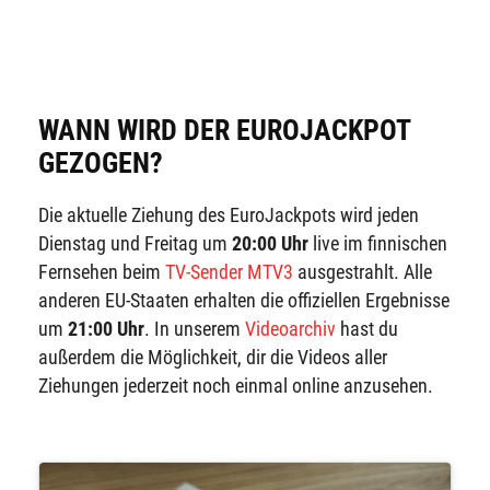
WANN WIRD DER EUROJACKPOT
GEZOGEN?
Die aktuelle Ziehung des EuroJackpots wird jeden
Dienstag und Freitag um
20:00 Uhr
live im finnischen
Fernsehen beim
TV-Sender MTV3
ausgestrahlt. Alle
anderen EU-Staaten erhalten die offiziellen Ergebnisse
um
21:00 Uhr
. In unserem
Videoarchiv
hast du
außerdem die Möglichkeit, dir die Videos aller
Ziehungen jederzeit noch einmal online anzusehen.