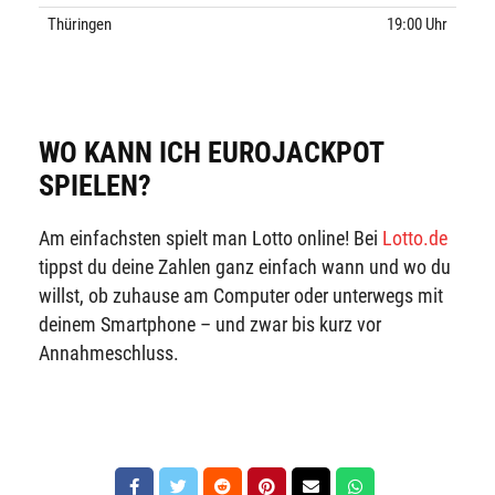
Thüringen
19:00 Uhr
WO KANN ICH EUROJACKPOT
SPIELEN?
Am einfachsten spielt man Lotto online! Bei
Lotto.de
tippst du deine Zahlen ganz einfach wann und wo du
willst, ob zuhause am Computer oder unterwegs mit
deinem Smartphone – und zwar bis kurz vor
Annahmeschluss.