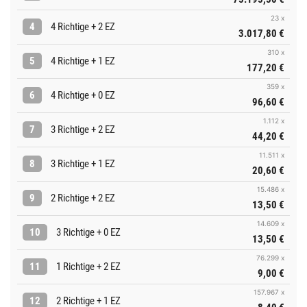
23 x
4
4 Richtige + 2 EZ
3.017,80 €
310 x
5
4 Richtige + 1 EZ
177,20 €
359 x
6
4 Richtige + 0 EZ
96,60 €
1.112 x
7
3 Richtige + 2 EZ
44,20 €
11.511 x
8
3 Richtige + 1 EZ
20,60 €
15.486 x
9
2 Richtige + 2 EZ
13,50 €
14.609 x
10
3 Richtige + 0 EZ
13,50 €
76.299 x
11
1 Richtige + 2 EZ
9,00 €
157.967 x
12
2 Richtige + 1 EZ