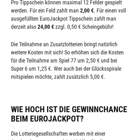
Pro Tippschein können maximal 12 Felder gespielt
werden. Für ein Feld zahlt man
2,00 €
. Für einen voll
ausgefüllten EuroJackpot Tippschein zahlt man
derzeit also
24,00 €
zzgl. 0,50 € Scheingebühr!
Die Teilnahme an Zusatzlotterien bringt natürlich
weitere Kosten mit sich! So erhöhen sich die Kosten
für die Teilnahme am Spiel 77 um 2,50 € und bei
Super 6 um 1,25 €. Wer auch bei der Glücksspirale
mitspielen möchte, zahlt zusätzlich 5,00 €.
WIE HOCH IST DIE GEWINNCHANCE
BEIM EUROJACKPOT?
Die Lotteriegesellschaften werben mit einer