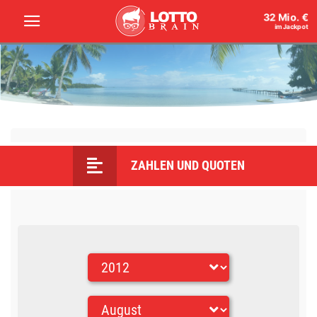
32 Mio. €
im Jackpot
ZAHLEN UND QUOTEN