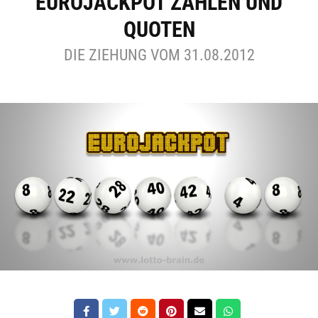
EUROJACKPOT ZAHLEN UND
QUOTEN
DIE ZIEHUNG VOM 31.08.2012