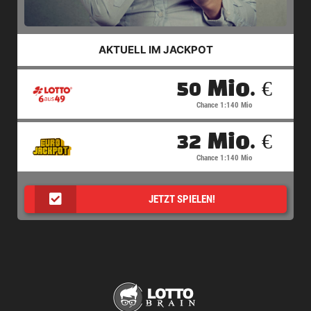
AKTUELL IM JACKPOT
50 Mio. €
Chance 1:140 Mio
32 Mio. €
Chance 1:140 Mio
JETZT SPIELEN!