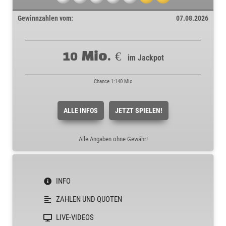
Gewinnzahlen vom:
07.08.2026
10 Mio. €
im Jackpot
Chance 1:140 Mio
ALLE INFOS
JETZT SPIELEN!
Alle Angaben ohne Gewähr!
INFO
ZAHLEN UND QUOTEN
LIVE-VIDEOS