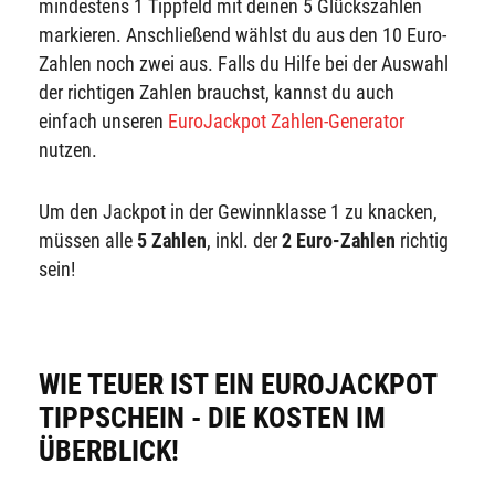
mindestens 1 Tippfeld mit deinen 5 Glückszahlen
markieren. Anschließend wählst du aus den 10 Euro-
Zahlen noch zwei aus. Falls du Hilfe bei der Auswahl
der richtigen Zahlen brauchst, kannst du auch
einfach unseren
EuroJackpot Zahlen-Generator
nutzen.
Um den Jackpot in der Gewinnklasse 1 zu knacken,
müssen alle
5 Zahlen
, inkl. der
2 Euro-Zahlen
richtig
sein!
WIE TEUER IST EIN EUROJACKPOT
TIPPSCHEIN - DIE KOSTEN IM
ÜBERBLICK!