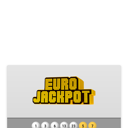
1
3
6
13
23
5
7