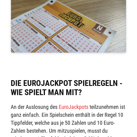
DIE EUROJACKPOT SPIELREGELN -
WIE SPIELT MAN MIT?
An der Auslosung des
EuroJackpots
teilzunehmen ist
ganz einfach. Ein Spielschein enthält in der Regel 10
Tippfelder, welche aus je 50 Zahlen und 10 Euro-
Zahlen bestehen. Um mitzuspielen, musst du