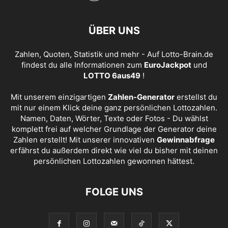
ÜBER UNS
Zahlen, Quoten, Statistik und mehr - Auf Lotto-Brain.de
findest du alle Informationen zum
EuroJackpot
und
LOTTO 6aus49
!
Mit unserem einzigartigen
Zahlen-Generator
erstellst du
mit nur einem Klick deine ganz persönlichen Lottozahlen.
Namen, Daten, Wörter, Texte oder Fotos - Du wählst
komplett frei auf welcher Grundlage der Generator deine
Zahlen erstellt! Mit unserer innovativen
Gewinnabfrage
erfährst du außerdem direkt wie viel du bisher mit deinen
persönlichen Lottozahlen gewonnen hättest.
FOLGE UNS