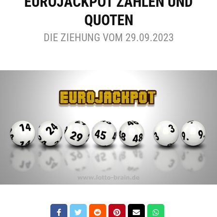
EUROJACKPOT ZAHLEN UND
QUOTEN
DIE ZIEHUNG VOM 29.09.2023