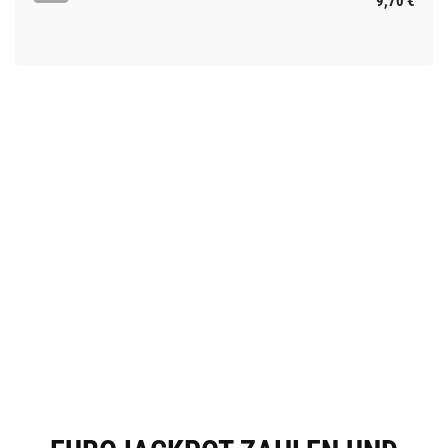
9,70 €