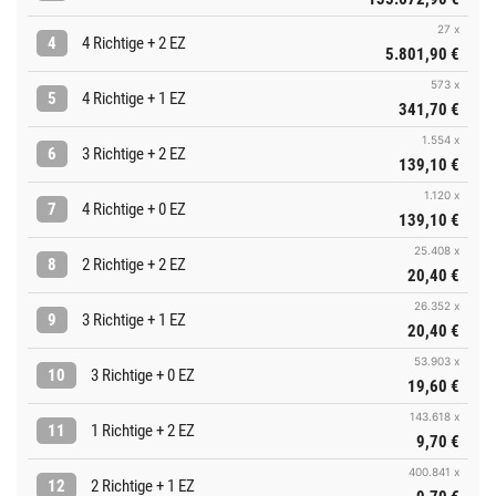
27 x
4
4 Richtige + 2 EZ
5.801,90 €
573 x
5
4 Richtige + 1 EZ
341,70 €
1.554 x
6
3 Richtige + 2 EZ
139,10 €
1.120 x
7
4 Richtige + 0 EZ
139,10 €
25.408 x
8
2 Richtige + 2 EZ
20,40 €
26.352 x
9
3 Richtige + 1 EZ
20,40 €
53.903 x
10
3 Richtige + 0 EZ
19,60 €
143.618 x
11
1 Richtige + 2 EZ
9,70 €
400.841 x
12
2 Richtige + 1 EZ