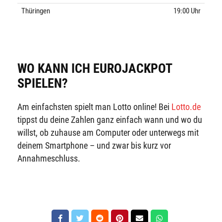
Thüringen
19:00 Uhr
WO KANN ICH EUROJACKPOT
SPIELEN?
Am einfachsten spielt man Lotto online! Bei
Lotto.de
tippst du deine Zahlen ganz einfach wann und wo du
willst, ob zuhause am Computer oder unterwegs mit
deinem Smartphone – und zwar bis kurz vor
Annahmeschluss.