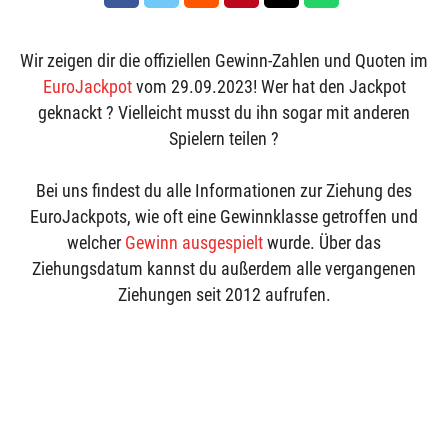
Wir zeigen dir die offiziellen Gewinn-Zahlen und Quoten im
EuroJackpot
vom 29.09.2023! Wer hat den Jackpot
geknackt ? Vielleicht musst du ihn sogar mit anderen
Spielern teilen ?
Bei uns findest du alle Informationen zur Ziehung des
EuroJackpots, wie oft eine Gewinnklasse getroffen und
welcher
Gewinn ausgespielt
wurde. Über das
Ziehungsdatum kannst du außerdem alle vergangenen
Ziehungen seit 2012 aufrufen.