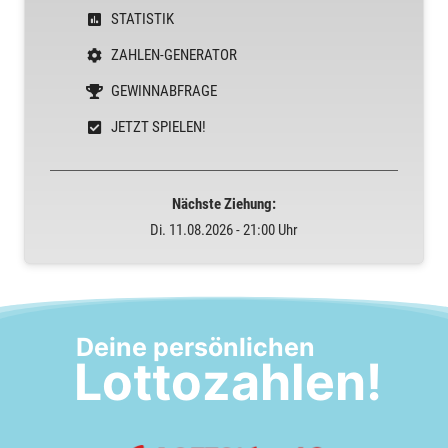
STATISTIK
ZAHLEN-GENERATOR
GEWINNABFRAGE
JETZT SPIELEN!
Nächste Ziehung:
Di. 11.08.2026 - 21:00 Uhr
Deine persönlichen
Lottozahlen!