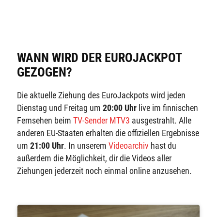
WANN WIRD DER EUROJACKPOT
GEZOGEN?
Die aktuelle Ziehung des EuroJackpots wird jeden
Dienstag und Freitag um
20:00 Uhr
live im finnischen
Fernsehen beim
TV-Sender MTV3
ausgestrahlt. Alle
anderen EU-Staaten erhalten die offiziellen Ergebnisse
um
21:00 Uhr
. In unserem
Videoarchiv
hast du
außerdem die Möglichkeit, dir die Videos aller
Ziehungen jederzeit noch einmal online anzusehen.