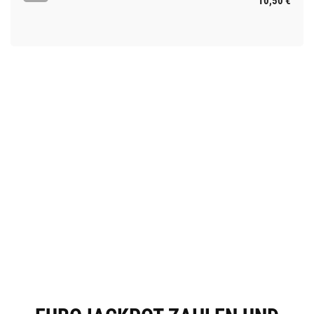
10,50 €