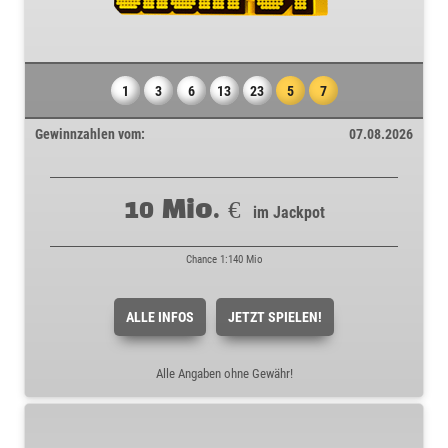
1
3
6
13
23
5
7
Gewinnzahlen vom:
07.08.2026
10 Mio. €
im Jackpot
Chance 1:140 Mio
ALLE INFOS
JETZT SPIELEN!
Alle Angaben ohne Gewähr!