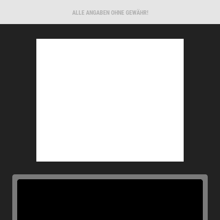
ALLE ANGABEN OHNE GEWÄHR!