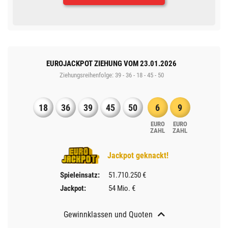
EUROJACKPOT ZIEHUNG VOM 23.01.2026
Ziehungsreihenfolge: 39 - 36 - 18 - 45 - 50
18
36
39
45
50
6
9
EURO​
EURO​
ZAHL
ZAHL
Jackpot geknackt!
Spieleinsatz:
51.710.250 €
Jackpot:
54 Mio. €
Gewinnklassen und Quoten