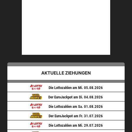
AKTUELLE ZIEHUNGEN
Die Lottozahlen am Mi. 05.08.2026
Der EuroJackpot am Di. 04.08.2026
Die Lottozahlen am Sa. 01.08.2026
Der EuroJackpot am Fr. 31.07.2026
Die Lottozahlen am Mi. 29.07.2026