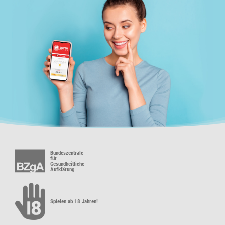
Bundeszentrale
für
Gesundheitliche
Aufklärung
Spielen ab 18 Jahren!