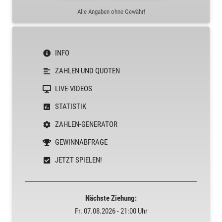
Alle Angaben ohne Gewähr!
INFO
ZAHLEN UND QUOTEN
LIVE-VIDEOS
STATISTIK
ZAHLEN-GENERATOR
GEWINNABFRAGE
JETZT SPIELEN!
Nächste Ziehung:
Fr. 07.08.2026 - 21:00 Uhr