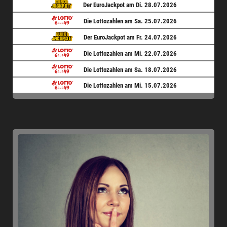
Der EuroJackpot am Di. 28.07.2026
Die Lottozahlen am Sa. 25.07.2026
Der EuroJackpot am Fr. 24.07.2026
Die Lottozahlen am Mi. 22.07.2026
Die Lottozahlen am Sa. 18.07.2026
Die Lottozahlen am Mi. 15.07.2026