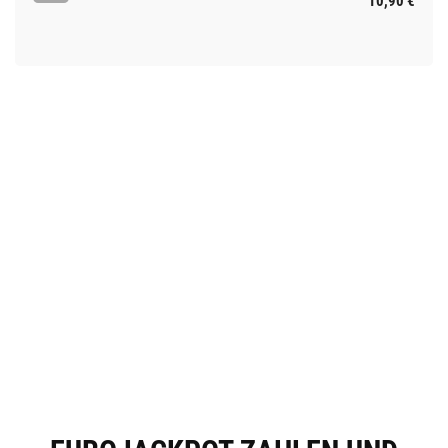
10,90 €