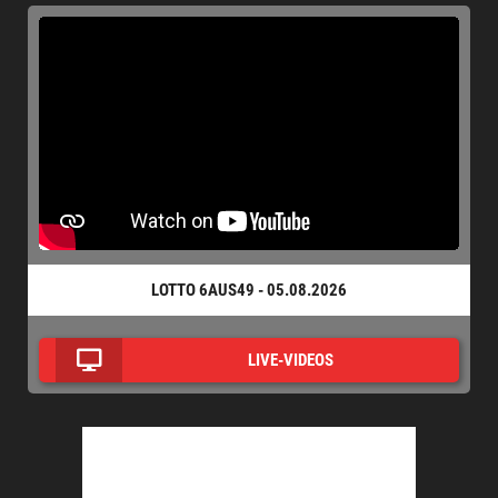
LOTTO 6AUS49 - 05.08.2026
LIVE-VIDEOS