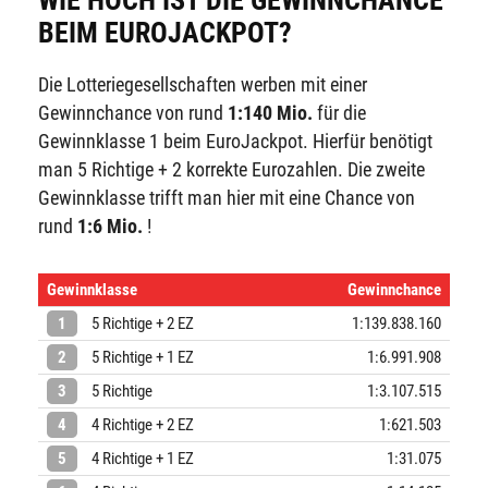
WIE HOCH IST DIE GEWINNCHANCE
BEIM EUROJACKPOT?
Die Lotteriegesellschaften werben mit einer
Gewinnchance von rund
1:140 Mio.
für die
Gewinnklasse 1 beim EuroJackpot. Hierfür benötigt
man 5 Richtige + 2 korrekte Eurozahlen. Die zweite
Gewinnklasse trifft man hier mit eine Chance von
rund
1:6 Mio.
!
Gewinnklasse
Gewinnchance
1
5 Richtige + 2 EZ
1:139.838.160
2
5 Richtige + 1 EZ
1:6.991.908
3
5 Richtige
1:3.107.515
4
4 Richtige + 2 EZ
1:621.503
5
4 Richtige + 1 EZ
1:31.075