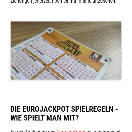
Ziehungen jederzeit noch einmal online anzusehen.
DIE EUROJACKPOT SPIELREGELN -
WIE SPIELT MAN MIT?
An der Auslosung des
EuroJackpots
teilzunehmen ist