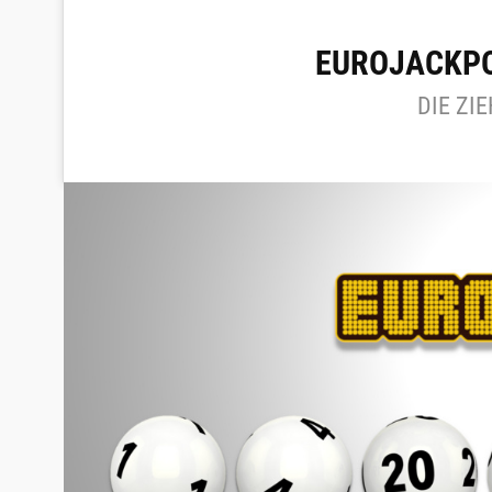
EUROJACKPO
DIE ZI