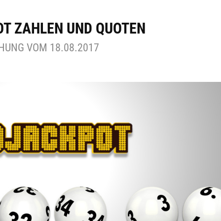
T ZAHLEN UND QUOTEN
EHUNG VOM 18.08.2017