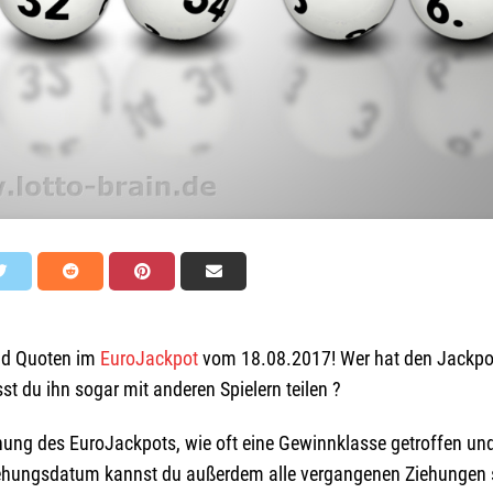
und Quoten im
EuroJackpot
vom 18.08.2017! Wer hat den Jackpo
st du ihn sogar mit anderen Spielern teilen ?
ehung des EuroJackpots, wie oft eine Gewinnklasse getroffen un
ehungsdatum kannst du außerdem alle vergangenen Ziehungen 