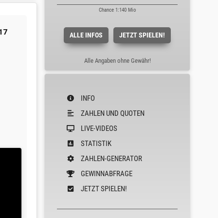
Chance 1:140 Mio
17
ALLE INFOS
JETZT SPIELEN!
Alle Angaben ohne Gewähr!
INFO
ZAHLEN UND QUOTEN
LIVE-VIDEOS
STATISTIK
ZAHLEN-GENERATOR
GEWINNABFRAGE
JETZT SPIELEN!