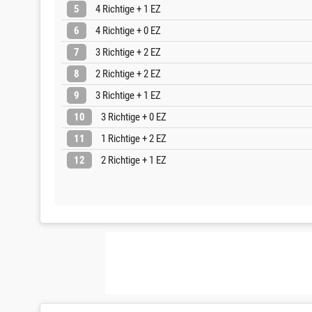
5
4 Richtige + 1 EZ
6
4 Richtige + 0 EZ
7
3 Richtige + 2 EZ
8
2 Richtige + 2 EZ
9
3 Richtige + 1 EZ
10
3 Richtige + 0 EZ
11
1 Richtige + 2 EZ
12
2 Richtige + 1 EZ