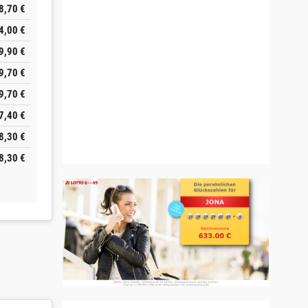
8,70 €
4,00 €
9,90 €
9,70 €
9,70 €
7,40 €
8,30 €
8,30 €