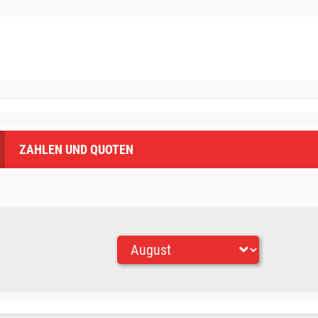
ZAHLEN UND QUOTEN