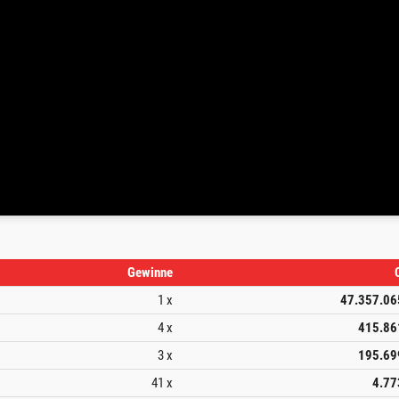
Gewinne
1 x
47.357.06
4 x
415.86
3 x
195.69
41 x
4.77