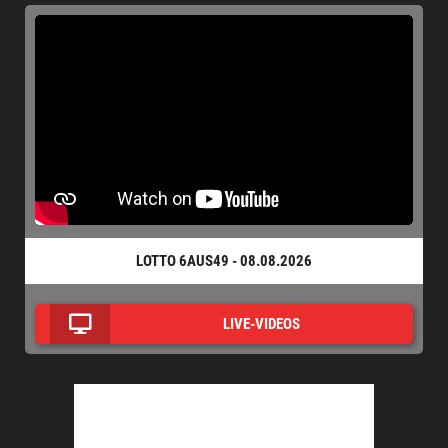
LOTTO 6AUS49 - 08.08.2026
LIVE-VIDEOS