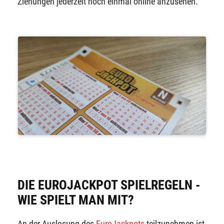
Ziehungen jederzeit noch einmal online anzusehen.
DIE EUROJACKPOT SPIELREGELN -
WIE SPIELT MAN MIT?
An der Auslosung des
EuroJackpots
teilzunehmen ist