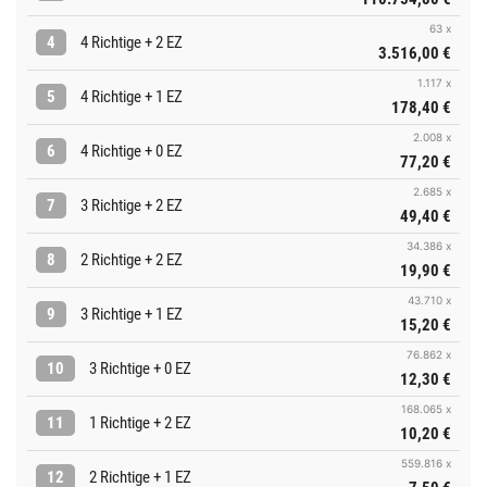
63 x
4
4 Richtige + 2 EZ
3.516,00 €
1.117 x
5
4 Richtige + 1 EZ
178,40 €
2.008 x
6
4 Richtige + 0 EZ
77,20 €
2.685 x
7
3 Richtige + 2 EZ
49,40 €
34.386 x
8
2 Richtige + 2 EZ
19,90 €
43.710 x
9
3 Richtige + 1 EZ
15,20 €
76.862 x
10
3 Richtige + 0 EZ
12,30 €
168.065 x
11
1 Richtige + 2 EZ
10,20 €
559.816 x
12
2 Richtige + 1 EZ