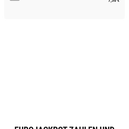
7,50 €