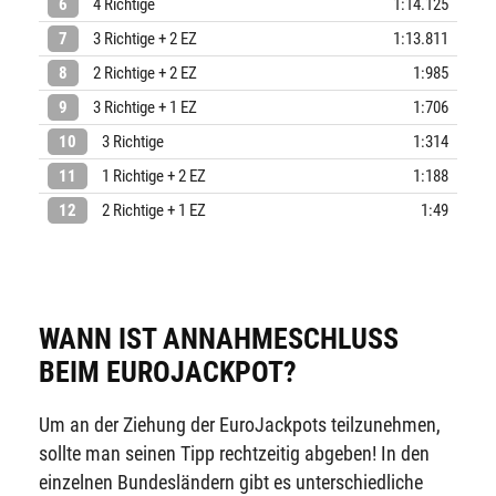
6
4 Richtige
1:14.125
7
3 Richtige + 2 EZ
1:13.811
8
2 Richtige + 2 EZ
1:985
9
3 Richtige + 1 EZ
1:706
10
3 Richtige
1:314
11
1 Richtige + 2 EZ
1:188
12
2 Richtige + 1 EZ
1:49
WANN IST ANNAHMESCHLUSS
BEIM EUROJACKPOT?
Um an der Ziehung der EuroJackpots teilzunehmen,
sollte man seinen Tipp rechtzeitig abgeben! In den
einzelnen Bundesländern gibt es unterschiedliche