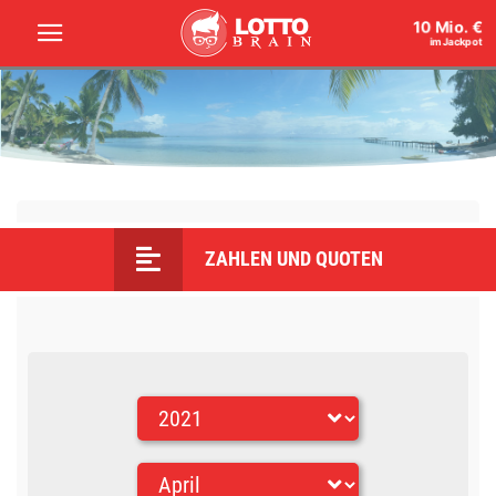
10 Mio. €
im Jackpot
ZAHLEN UND QUOTEN