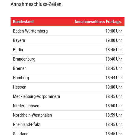
Annahmeschluss-Zeiten.
Bundesland
Annahmeschluss Freitags.
Baden-Württemberg
19:00 Uhr
Bayern
19:00 Uhr
Berlin
18:45 Uhr
Brandenburg
18:40 Uhr
Bremen
18:45 Uhr
Hamburg
18:44 Uhr
Hessen
19:00 Uhr
Mecklenburg-Vorpommern
18:45 Uhr
Niedersachsen
18:50 Uhr
Nordrhein-Westphalen
18:59 Uhr
Rheinland-Pfalz
18:45 Uhr
Saarland
18:45 Uhr