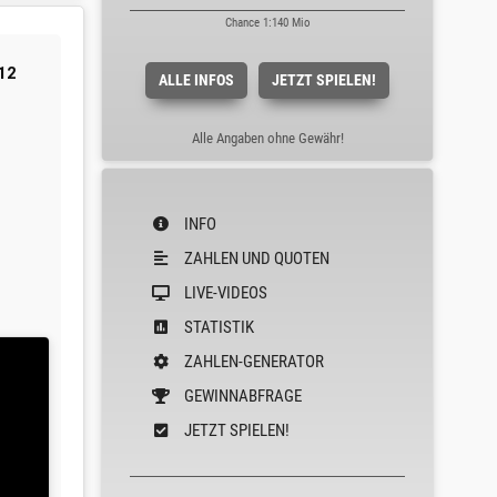
Chance 1:140 Mio
12
ALLE INFOS
JETZT SPIELEN!
Alle Angaben ohne Gewähr!
INFO
ZAHLEN UND QUOTEN
LIVE-VIDEOS
STATISTIK
ZAHLEN-GENERATOR
GEWINNABFRAGE
JETZT SPIELEN!