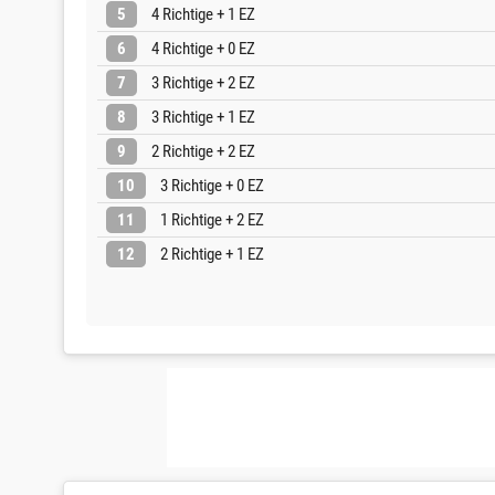
5
4 Richtige + 1 EZ
6
4 Richtige + 0 EZ
7
3 Richtige + 2 EZ
8
3 Richtige + 1 EZ
9
2 Richtige + 2 EZ
10
3 Richtige + 0 EZ
11
1 Richtige + 2 EZ
12
2 Richtige + 1 EZ