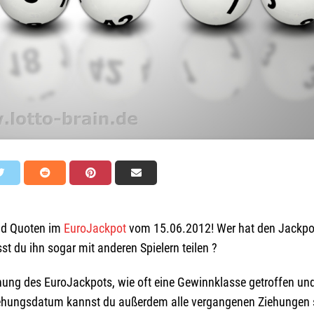
und Quoten im
EuroJackpot
vom 15.06.2012! Wer hat den Jackpo
st du ihn sogar mit anderen Spielern teilen ?
ehung des EuroJackpots, wie oft eine Gewinnklasse getroffen un
ehungsdatum kannst du außerdem alle vergangenen Ziehungen 