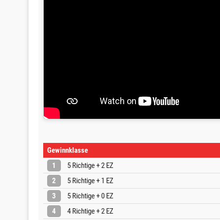
Gewinnklasse
1
5 Richtige + 2 EZ
2
5 Richtige + 1 EZ
3
5 Richtige + 0 EZ
4
4 Richtige + 2 EZ