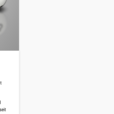
t
d
seit