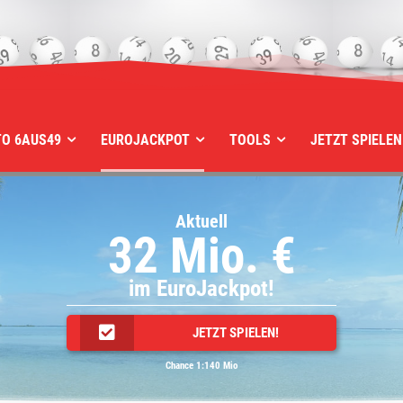
TO 6AUS49
EUROJACKPOT
TOOLS
JETZT SPIELEN
Aktuell
32 Mio. €
im EuroJackpot!
JETZT SPIELEN!
Chance 1:140 Mio