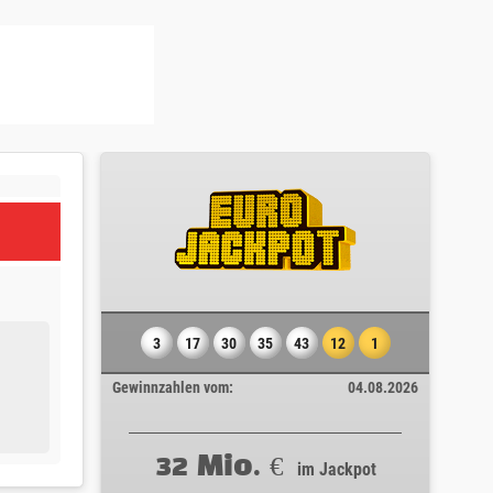
3
17
30
35
43
12
1
Gewinnzahlen vom:
04.08.2026
32 Mio. €
im Jackpot