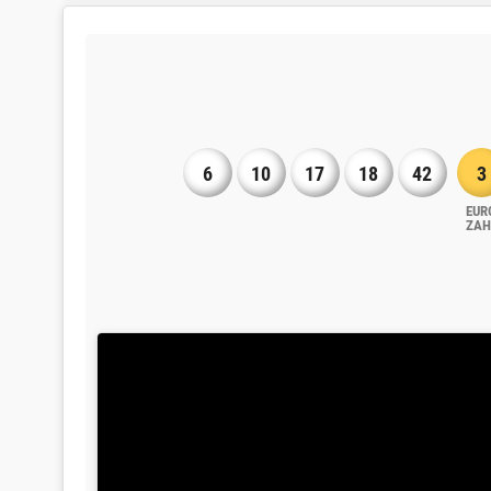
6
10
17
18
42
3
EURO
ZAH