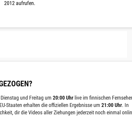
2012 aufrufen.
 GEZOGEN?
n Dienstag und Freitag um
20:00 Uhr
live im finnischen Fernsehe
EU-Staaten erhalten die offiziellen Ergebnisse um
21:00 Uhr
. In
keit, dir die Videos aller Ziehungen jederzeit noch einmal onli