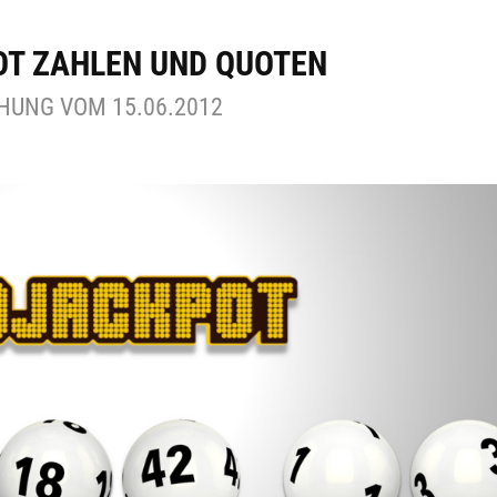
T ZAHLEN UND QUOTEN
EHUNG VOM 15.06.2012