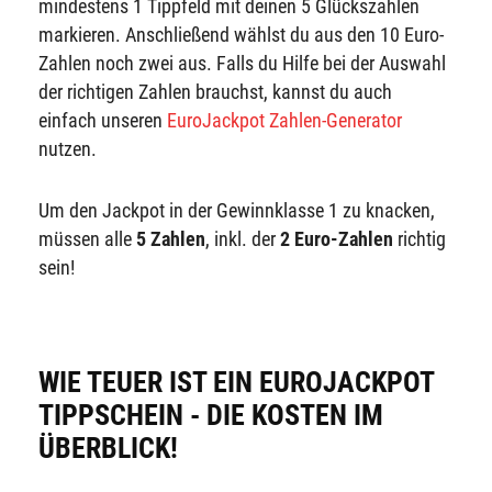
mindestens 1 Tippfeld mit deinen 5 Glückszahlen
markieren. Anschließend wählst du aus den 10 Euro-
Zahlen noch zwei aus. Falls du Hilfe bei der Auswahl
der richtigen Zahlen brauchst, kannst du auch
einfach unseren
EuroJackpot Zahlen-Generator
nutzen.
Um den Jackpot in der Gewinnklasse 1 zu knacken,
müssen alle
5 Zahlen
, inkl. der
2 Euro-Zahlen
richtig
sein!
WIE TEUER IST EIN EUROJACKPOT
TIPPSCHEIN - DIE KOSTEN IM
ÜBERBLICK!