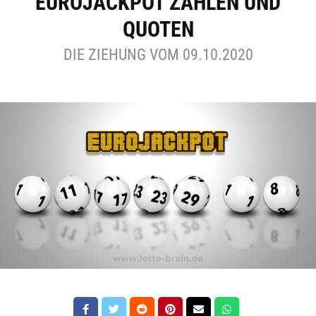
EUROJACKPOT ZAHLEN UND
QUOTEN
DIE ZIEHUNG VOM 09.10.2020