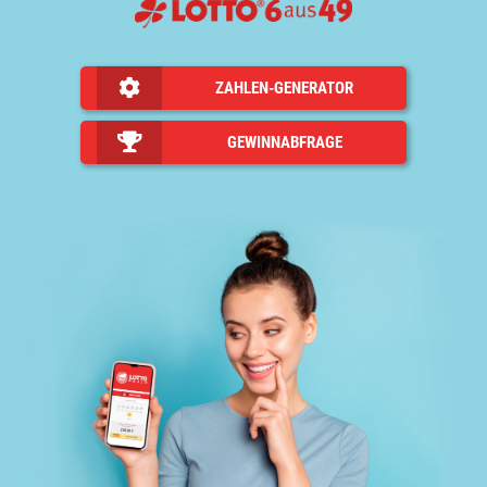
ZAHLEN-GENERATOR
GEWINNABFRAGE