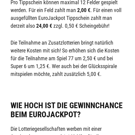
Pro Tippschein können maximal 12 Felder gespielt
werden. Für ein Feld zahlt man
2,00 €
. Für einen voll
ausgefüllten EuroJackpot Tippschein zahlt man
derzeit also
24,00 €
zzgl. 0,50 € Scheingebühr!
Die Teilnahme an Zusatzlotterien bringt natürlich
weitere Kosten mit sich! So erhöhen sich die Kosten
für die Teilnahme am Spiel 77 um 2,50 € und bei
Super 6 um 1,25 €. Wer auch bei der Glücksspirale
mitspielen möchte, zahlt zusätzlich 5,00 €.
WIE HOCH IST DIE GEWINNCHANCE
BEIM EUROJACKPOT?
Die Lotteriegesellschaften werben mit einer