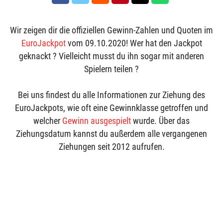
Wir zeigen dir die offiziellen Gewinn-Zahlen und Quoten im
EuroJackpot
vom 09.10.2020! Wer hat den Jackpot
geknackt ? Vielleicht musst du ihn sogar mit anderen
Spielern teilen ?
Bei uns findest du alle Informationen zur Ziehung des
EuroJackpots, wie oft eine Gewinnklasse getroffen und
welcher
Gewinn ausgespielt
wurde. Über das
Ziehungsdatum kannst du außerdem alle vergangenen
Ziehungen seit 2012 aufrufen.