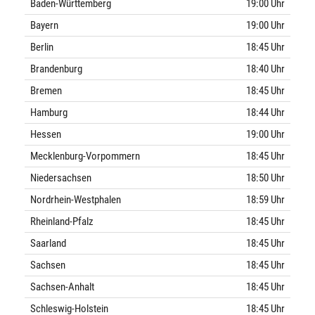
Baden-Württemberg
19:00 Uhr
Bayern
19:00 Uhr
Berlin
18:45 Uhr
Brandenburg
18:40 Uhr
Bremen
18:45 Uhr
Hamburg
18:44 Uhr
Hessen
19:00 Uhr
Mecklenburg-Vorpommern
18:45 Uhr
Niedersachsen
18:50 Uhr
Nordrhein-Westphalen
18:59 Uhr
Rheinland-Pfalz
18:45 Uhr
Saarland
18:45 Uhr
Sachsen
18:45 Uhr
Sachsen-Anhalt
18:45 Uhr
Schleswig-Holstein
18:45 Uhr