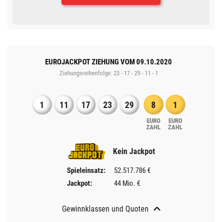
EUROJACKPOT ZIEHUNG VOM 09.10.2020
Ziehungsreihenfolge: 23 - 17 - 29 - 11 - 1
1
11
17
23
29
8
1
EURO​
EURO​
ZAHL
ZAHL
Kein Jackpot
Spieleinsatz:
52.517.786 €
Jackpot:
44 Mio. €
Gewinnklassen und Quoten