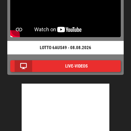
LOTTO 6AUS49 - 08.08.2026
LIVE-VIDEOS