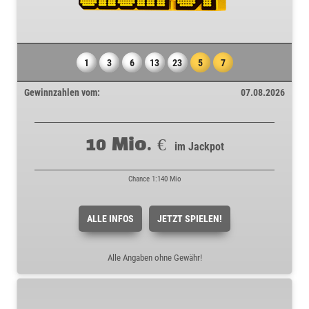
1
3
6
13
23
5
7
Gewinnzahlen vom:
07.08.2026
10 Mio. €
im Jackpot
Chance 1:140 Mio
ALLE INFOS
JETZT SPIELEN!
Alle Angaben ohne Gewähr!