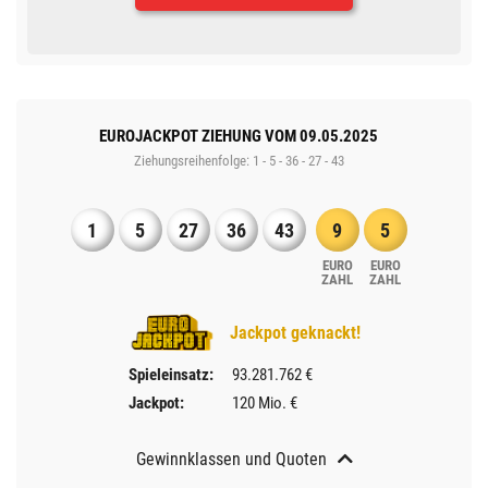
EUROJACKPOT ZIEHUNG VOM 09.05.2025
Ziehungsreihenfolge: 1 - 5 - 36 - 27 - 43
1
5
27
36
43
9
5
EURO​
EURO​
ZAHL
ZAHL
Jackpot geknackt!
Spieleinsatz:
93.281.762 €
Jackpot:
120 Mio. €
Gewinnklassen und Quoten