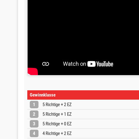
Gewinnklasse
1
5 Richtige + 2 EZ
2
5 Richtige + 1 EZ
3
5 Richtige + 0 EZ
4
4 Richtige + 2 EZ