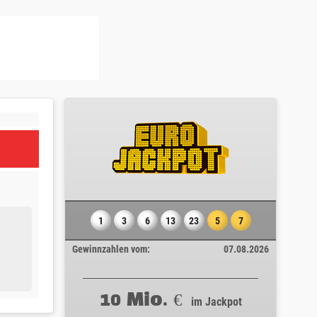
1
3
6
13
23
5
7
Gewinnzahlen vom:
07.08.2026
10 Mio. €
im Jackpot