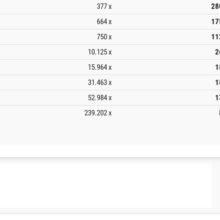
377 x
28
664 x
17
750 x
11
10.125 x
2
15.964 x
1
31.463 x
1
52.984 x
1
239.202 x