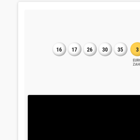
16
17
26
30
35
3
EURO
ZAH