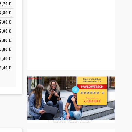
3,70 €
7,80 €
7,80 €
9,80 €
9,80 €
8,80 €
9,40 €
9,40 €