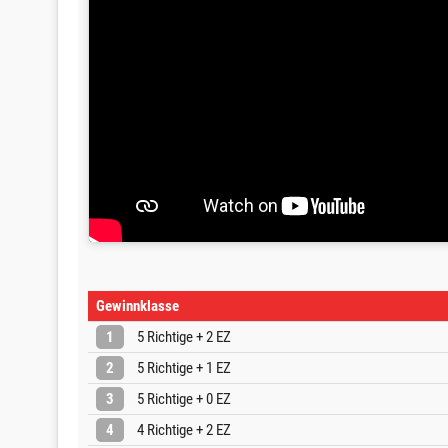
Gewinnklasse
1
5 Richtige + 2 EZ
2
5 Richtige + 1 EZ
3
5 Richtige + 0 EZ
4
4 Richtige + 2 EZ