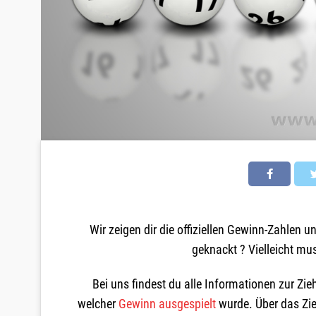
Wir zeigen dir die offiziellen Gewinn-Zahlen 
geknackt ? Vielleicht mus
Bei uns findest du alle Informationen zur Zi
welcher
Gewinn ausgespielt
wurde. Über das Zi