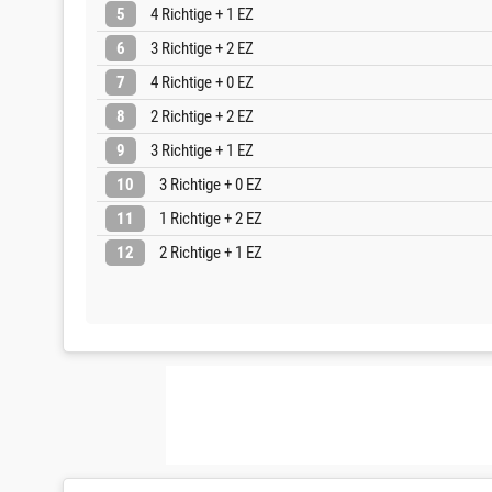
5
4 Richtige + 1 EZ
6
3 Richtige + 2 EZ
7
4 Richtige + 0 EZ
8
2 Richtige + 2 EZ
9
3 Richtige + 1 EZ
10
3 Richtige + 0 EZ
11
1 Richtige + 2 EZ
12
2 Richtige + 1 EZ