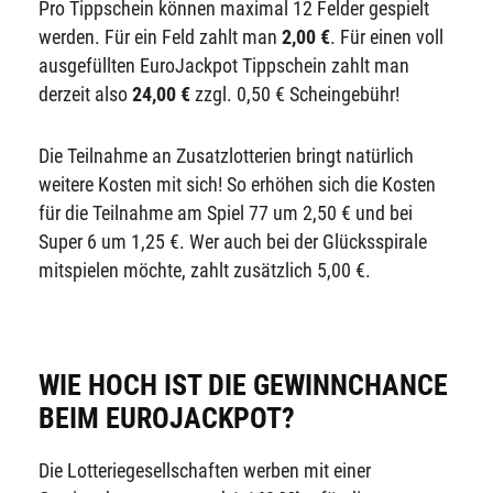
Pro Tippschein können maximal 12 Felder gespielt
werden. Für ein Feld zahlt man
2,00 €
. Für einen voll
ausgefüllten EuroJackpot Tippschein zahlt man
derzeit also
24,00 €
zzgl. 0,50 € Scheingebühr!
Die Teilnahme an Zusatzlotterien bringt natürlich
weitere Kosten mit sich! So erhöhen sich die Kosten
für die Teilnahme am Spiel 77 um 2,50 € und bei
Super 6 um 1,25 €. Wer auch bei der Glücksspirale
mitspielen möchte, zahlt zusätzlich 5,00 €.
WIE HOCH IST DIE GEWINNCHANCE
BEIM EUROJACKPOT?
Die Lotteriegesellschaften werben mit einer