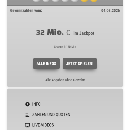
Gewinnzahlen vom:
04.08.2026
32 Mio. €
im Jackpot
Chance 1:140 Mio
ALLE INFOS
JETZT SPIELEN!
Alle Angaben ohne Gewähr!
INFO
ZAHLEN UND QUOTEN
LIVE-VIDEOS