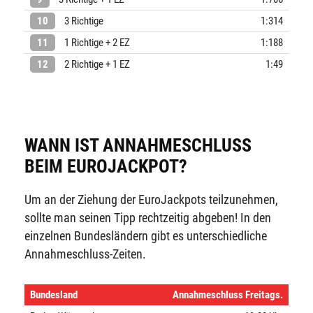
10
3 Richtige
1:314
11
1 Richtige + 2 EZ
1:188
12
2 Richtige + 1 EZ
1:49
WANN IST ANNAHMESCHLUSS
BEIM EUROJACKPOT?
Um an der Ziehung der EuroJackpots teilzunehmen,
sollte man seinen Tipp rechtzeitig abgeben! In den
einzelnen Bundesländern gibt es unterschiedliche
Annahmeschluss-Zeiten.
Bundesland
Annahmeschluss Freitags.