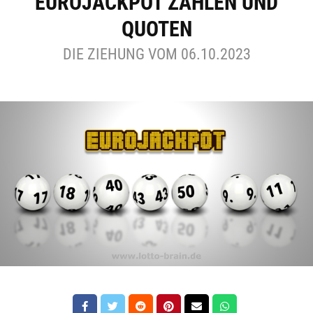
EUROJACKPOT ZAHLEN UND
QUOTEN
DIE ZIEHUNG VOM 06.10.2023