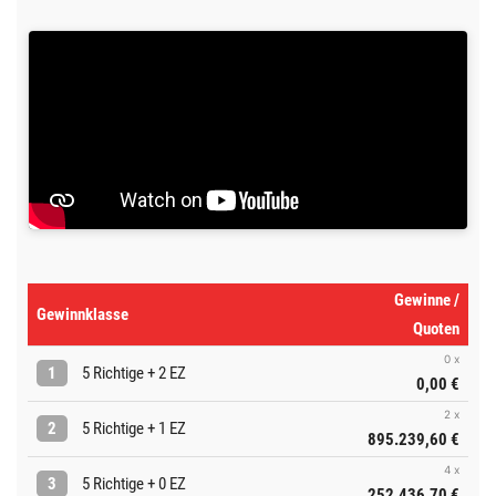
Gewinne /
Gewinnklasse
Quoten
0 x
1
5 Richtige + 2 EZ
0,00 €
2 x
2
5 Richtige + 1 EZ
895.239,60 €
4 x
3
5 Richtige + 0 EZ
252.436,70 €