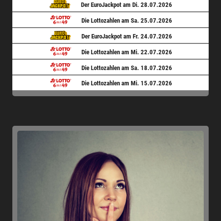
Der EuroJackpot am Di. 28.07.2026
Die Lottozahlen am Sa. 25.07.2026
Der EuroJackpot am Fr. 24.07.2026
Die Lottozahlen am Mi. 22.07.2026
Die Lottozahlen am Sa. 18.07.2026
Die Lottozahlen am Mi. 15.07.2026