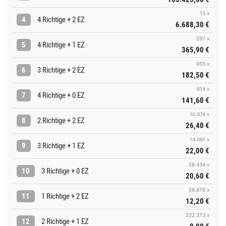
13 x
4
4 Richtige + 2 EZ
6.688,30 €
297 x
5
4 Richtige + 1 EZ
365,90 €
655 x
6
3 Richtige + 2 EZ
182,50 €
614 x
7
4 Richtige + 0 EZ
141,60 €
10.474 x
8
2 Richtige + 2 EZ
26,40 €
14.061 x
9
3 Richtige + 1 EZ
22,00 €
28.434 x
10
3 Richtige + 0 EZ
20,60 €
59.878 x
11
1 Richtige + 2 EZ
12,20 €
222.373 x
12
2 Richtige + 1 EZ