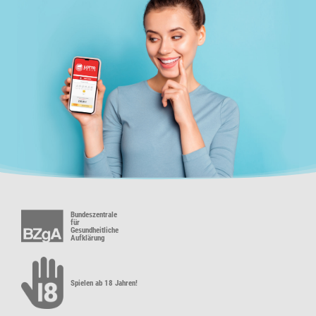
Bundeszentrale
für
Gesundheitliche
Aufklärung
Spielen ab 18 Jahren!