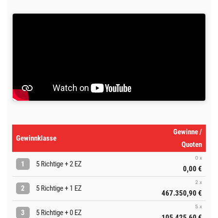
Gewinne /
Gewinnklasse
Quoten
0 x
1
5 Richtige + 2 EZ
0,00 €
2 x
2
5 Richtige + 1 EZ
467.350,90 €
5 x
3
5 Richtige + 0 EZ
105.425,60 €