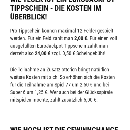
TIPPSCHEIN - DIE KOSTEN IM
ÜBERBLICK!
Pro Tippschein können maximal 12 Felder gespielt
werden. Für ein Feld zahlt man
2,00 €
. Für einen voll
ausgefüllten EuroJackpot Tippschein zahlt man
derzeit also
24,00 €
zzgl. 0,50 € Scheingebühr!
Die Teilnahme an Zusatzlotterien bringt natürlich
weitere Kosten mit sich! So erhöhen sich die Kosten
für die Teilnahme am Spiel 77 um 2,50 € und bei
Super 6 um 1,25 €. Wer auch bei der Glücksspirale
mitspielen möchte, zahlt zusätzlich 5,00 €.