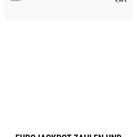
9,90 €