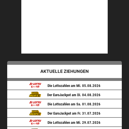
AKTUELLE ZIEHUNGEN
Die Lottozahlen am Mi. 05.08.2026
Der EuroJackpot am Di. 04.08.2026
Die Lottozahlen am Sa. 01.08.2026
Der EuroJackpot am Fr. 31.07.2026
Die Lottozahlen am Mi. 29.07.2026