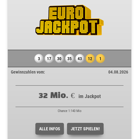
3
17
30
35
43
12
1
Gewinnzahlen vom:
04.08.2026
32 Mio. €
im Jackpot
Chance 1:140 Mio
ALLE INFOS
JETZT SPIELEN!