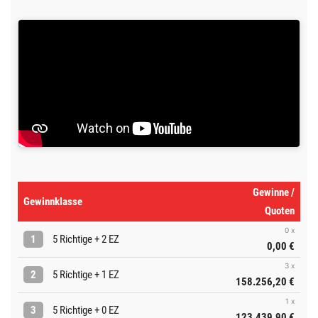
Gewinne /
Gewinnklasse
Quoten
0 x
1
5 Richtige + 2 EZ
0,00 €
3 x
2
5 Richtige + 1 EZ
158.256,20 €
1 x
3
5 Richtige + 0 EZ
123.439,90 €