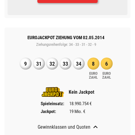
EUROJACKPOT ZIEHUNG VOM 02.05.2014
Ziehungsreihenfolge: 34 - 33 - 31 - 32 - 9
9
31
32
33
34
8
6
EURO​
EURO​
ZAHL
ZAHL
Kein Jackpot
Spieleinsatz:
18.990.754 €
Jackpot:
19 Mio. €
Gewinnklassen und Quoten