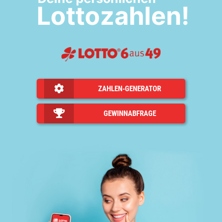
Lottozahlen!
ZAHLEN-GENERATOR
GEWINNABFRAGE