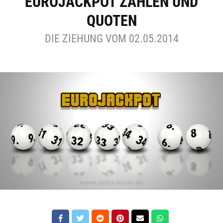
EUROJACKPOT ZAHLEN UND
QUOTEN
DIE ZIEHUNG VOM 02.05.2014