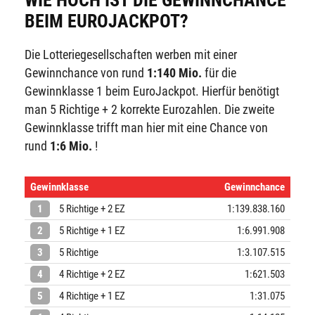
WIE HOCH IST DIE GEWINNCHANCE
BEIM EUROJACKPOT?
Die Lotteriegesellschaften werben mit einer
Gewinnchance von rund
1:140 Mio.
für die
Gewinnklasse 1 beim EuroJackpot. Hierfür benötigt
man 5 Richtige + 2 korrekte Eurozahlen. Die zweite
Gewinnklasse trifft man hier mit eine Chance von
rund
1:6 Mio.
!
Gewinnklasse
Gewinnchance
1
5 Richtige + 2 EZ
1:139.838.160
2
5 Richtige + 1 EZ
1:6.991.908
3
5 Richtige
1:3.107.515
4
4 Richtige + 2 EZ
1:621.503
5
4 Richtige + 1 EZ
1:31.075