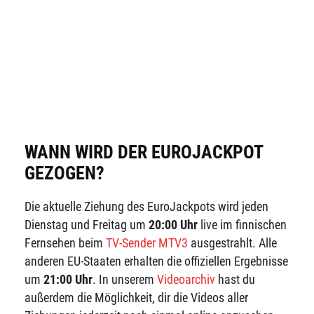
WANN WIRD DER EUROJACKPOT
GEZOGEN?
Die aktuelle Ziehung des EuroJackpots wird jeden
Dienstag und Freitag um
20:00 Uhr
live im finnischen
Fernsehen beim
TV-Sender MTV3
ausgestrahlt. Alle
anderen EU-Staaten erhalten die offiziellen Ergebnisse
um
21:00 Uhr
. In unserem
Videoarchiv
hast du
außerdem die Möglichkeit, dir die Videos aller