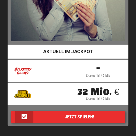
AKTUELL IM JACKPOT
-
Chance 1:140 Mio
32 Mio. €
Chance 1:140 Mio
JETZT SPIELEN!