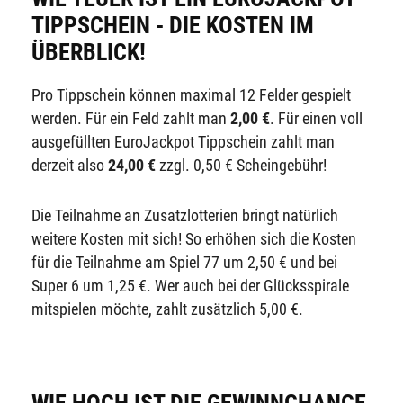
TIPPSCHEIN - DIE KOSTEN IM
ÜBERBLICK!
Pro Tippschein können maximal 12 Felder gespielt
werden. Für ein Feld zahlt man
2,00 €
. Für einen voll
ausgefüllten EuroJackpot Tippschein zahlt man
derzeit also
24,00 €
zzgl. 0,50 € Scheingebühr!
Die Teilnahme an Zusatzlotterien bringt natürlich
weitere Kosten mit sich! So erhöhen sich die Kosten
für die Teilnahme am Spiel 77 um 2,50 € und bei
Super 6 um 1,25 €. Wer auch bei der Glücksspirale
mitspielen möchte, zahlt zusätzlich 5,00 €.