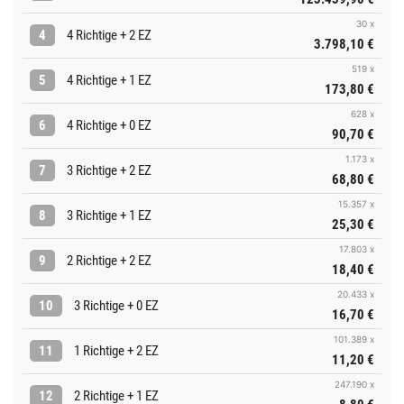
30 x
4
4 Richtige + 2 EZ
3.798,10 €
519 x
5
4 Richtige + 1 EZ
173,80 €
628 x
6
4 Richtige + 0 EZ
90,70 €
1.173 x
7
3 Richtige + 2 EZ
68,80 €
15.357 x
8
3 Richtige + 1 EZ
25,30 €
17.803 x
9
2 Richtige + 2 EZ
18,40 €
20.433 x
10
3 Richtige + 0 EZ
16,70 €
101.389 x
11
1 Richtige + 2 EZ
11,20 €
247.190 x
12
2 Richtige + 1 EZ